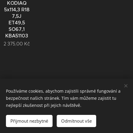
KODIAQ
5x114,3 R18
7,5J
ET49,5
SO67,1
KBA51103
2 375,00
Kč
Používáme cookies, abychom zajistili správné fungování a
bezpečnost našich stránek. Tím vám můžeme zajistit tu
Vytvořeno službou
Webnode
Cookies
nejlepší zkušenost při jejich návštěvě.
Jazyky
Přijmout nezbytné
Odmítnout vše
Čeština
Deutsch
English
Русский