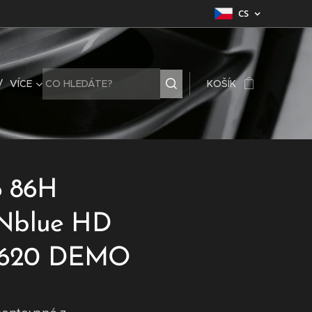
CS
VÍCE
KOŠÍK
6 86H
Nblue HD
t3620 DEMO