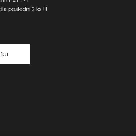
ontované z
a poslední 2 ks !!!
íku