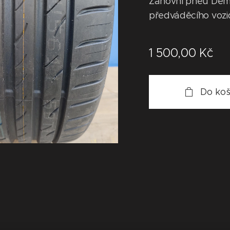
Zánovní pneu Dem
předváděcího vozidl
1 500,00
Kč
Do koš