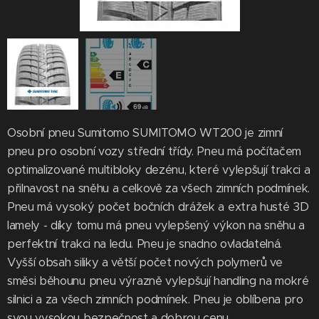
Osobní pneu Sumitomo SUMITOMO WT200 je zimní
pneu pro osobní vozy střední třídy. Pneu má počítačem
optimalizované multibloky dezénu, které vylepšují trakci a
přilnavost na sněhu a celkově za všech zimních podmínek.
Pneu má vysoký počet bočních drážek a extra husté 3D
lamely - díky tomu má pneu vylepšený výkon na sněhu a
perfektní trakci na ledu. Pneu je snadno ovladatelná.
Vyšší obsah siliky a větší počet nových polymerů ve
směsi běhounu pneu výrazně vylepšují handling na mokré
silnici a za všech zimních podmínek. Pneu je oblíbena pro
svou vysokou bezpečnost a dobrou cenu.