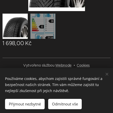
1 698,00
Kč
Vytvořeno službou
Webnode
Cookies
Jazyky
Používáme cookies, abychom zajistili správné fungování a
Čeština
Deutsch
English
Русский
bezpečnost našich stránek. Tím vám můžeme zajistit tu
nejlepší zkušenost při jejich návštěvě.
Do košíku
Přijmout nezbytné
Odmítnout vše