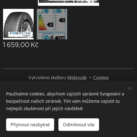
1 659,00
Kč
Vytvořeno službou
Webnode
Cookies
Jazyky
Používáme cookies, abychom zajistili správné fungování a
Čeština
Deutsch
English
Русский
bezpečnost našich stránek. Tím vám můžeme zajistit tu
nejlepší zkušenost při jejich návštěvě.
Do košíku
Přijmout nezbytné
Odmítnout vše