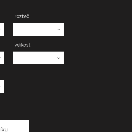
rozteč
velikost
íku