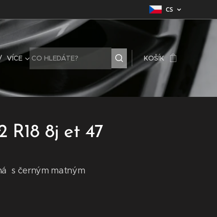
CS
VÍCE
KOŠÍK
 R18 8j et 47
rná s černým matným