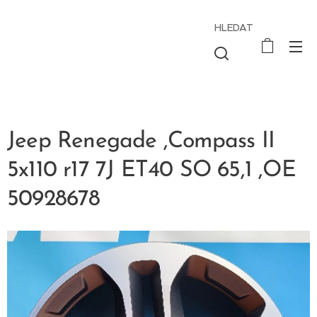
HLEDAT
Jeep Renegade ,Compass II
5x110 r17 7J ET40 SO 65,1 ,OE
50928678