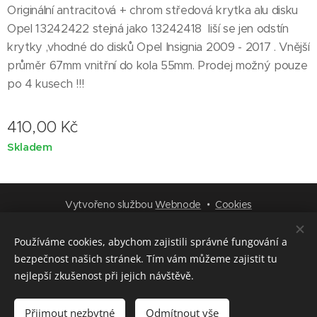
Originální antracitová + chrom středová krytka alu disku
Opel 13242422 stejná jako 13242418 liší se jen odstín
krytky ,vhodné do disků Opel Insignia 2009 - 2017 . Vnější
průměr 67mm vnitřní do kola 55mm. Prodej možný pouze
po 4 kusech !!!
410,00
Kč
Skladem
Vytvořeno službou
Webnode
Cookies
Jazyky
Používáme cookies, abychom zajistili správné fungování a
Čeština
Deutsch
English
Русский
bezpečnost našich stránek. Tím vám můžeme zajistit tu
nejlepší zkušenost při jejich návštěvě.
Do košíku
Přijmout nezbytné
Odmítnout vše