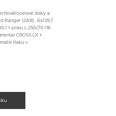
echové/ocelové disky a
d Ranger (2AB) , 6x139,7
 93,1 + pneu L 255/70 r16
ntinental CROSS LX +
ímače tlaku v
íku