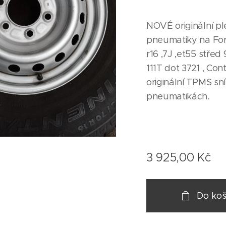
NOVÉ originální pl
pneumatiky na For
r16 ,7J ,et55 střed
111T dot 3721 , Co
originální TPMS sn
pneumatikách.
3 925,00
Kč
Do koš