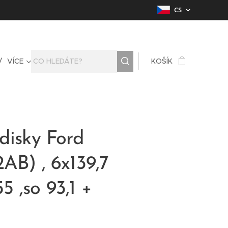
CS
VÍCE
KOŠÍK
disky Ford
AB) , 6x139,7
55 ,so 93,1 +