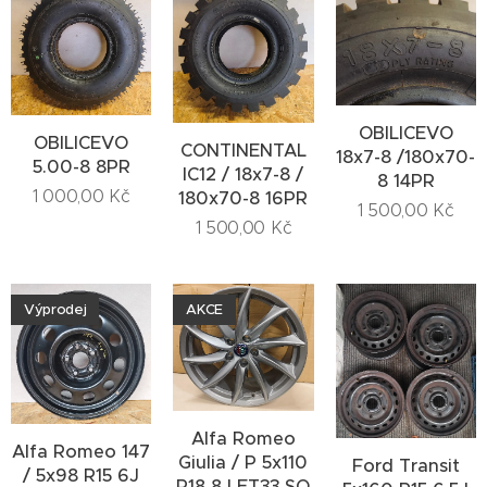
OBILICEVO
OBILICEVO
CONTINENTAL
18x7-8 /180x70-
5.00-8 8PR
IC12 / 18x7-8 /
8 14PR
1 000,00
Kč
180x70-8 16PR
1 500,00
Kč
1 500,00
Kč
Výprodej
AKCE
Alfa Romeo
Alfa Romeo 147
Giulia / P 5x110
Ford Transit
/ 5x98 R15 6J
R18 8J ET33 SO