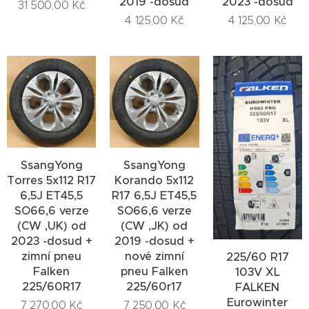
2019 -dosud
2023 -dosud
31 500,00
Kč
4 125,00
Kč
4 125,00
Kč
SsangYong
SsangYong
Torres 5x112 R17
Korando 5x112
6,5J ET45,5
R17 6,5J ET45,5
SO66,6 verze
SO66,6 verze
(CW ,UK) od
(CW ,JK) od
2023 -dosud +
2019 -dosud +
zimní pneu
nové zimní
225/60 R17
Falken
pneu Falken
103V XL
225/60R17
225/60r17
FALKEN
Eurowinter
7 270,00
Kč
7 250,00
Kč