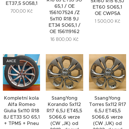
5x160 R15 6,5J
ET37,5 SO58,1
65,1 / OE
ET60 SO65,1
700,00
Kč
156107524 /Z
OE CWP5A
5x110 R18 9J
1 500,00
Kč
ET34 SO65,1 /
OE 156119162
16 800,00
Kč
AKCE
SsangYong
SsangYong
Kompletní kola
Korando 5x112
Torres 5x112 R17
Alfa Romeo
R17 6,5J ET45,5
6,5J ET45,5
Giulia 5x110 R18
SO66,6 verze
SO66,6 verze
8J ET33 SO 65,1
(CW ,JK) od
(CW ,UK) od
+ TPMS + Pneu