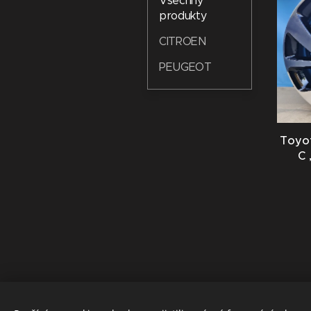
Všechny
produkty
CITROEN
PEUGEOT
Toyot
C 