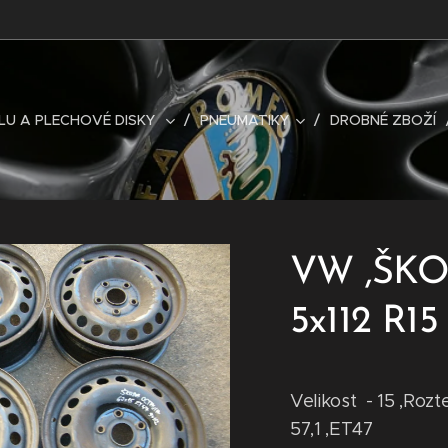
LU A PLECHOVÉ DISKY
PNEUMATIKY
DROBNÉ ZBOŽÍ
VW ,ŠKO
5x112 R15
Velikost - 15 ,Rozt
57,1 ,ET47