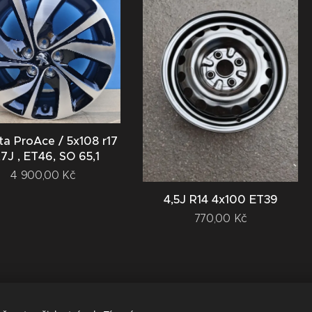
a ProAce / 5x108 r17
,7J , ET46, SO 65,1
4 900,00
Kč
4,5J R14 4x100 ET39
770,00
Kč